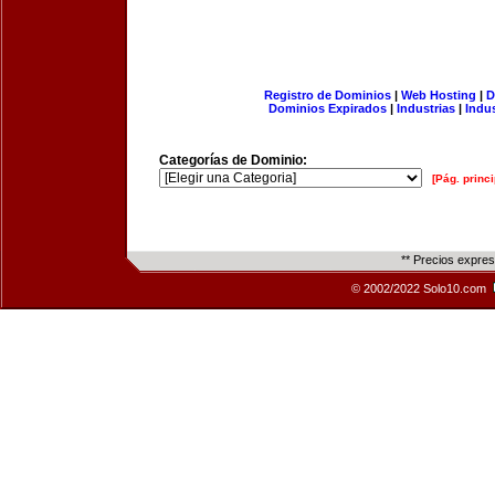
Registro de Dominios
|
Web Hosting
|
D
Dominios Expirados
|
Industrias
|
Indu
Categorías de Dominio:
[Pág. princi
** Precios expre
© 2002/2022 Solo10.com