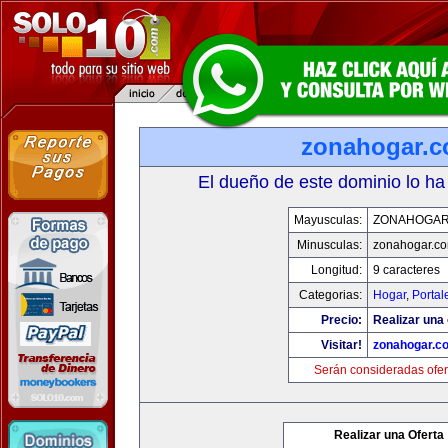
zonahogar.
El dueño de este dominio lo ha
Mayusculas:
ZONAHOGAR
Minusculas:
zonahogar.c
Longitud:
9 caracteres
Categorias:
Hogar
,
Portal
Precio:
Realizar una 
Visitar!
zonahogar.c
Serán consideradas ofer
Realizar una Oferta