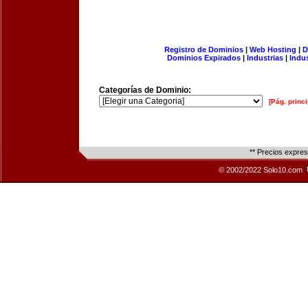
Registro de Dominios
|
Web Hosting
|
D
Dominios Expirados
|
Industrias
|
Indu
Categorías de Dominio:
[Pág. princi
** Precios expre
© 2002/2022 Solo10.com