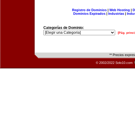
Registro de Dominios
|
Web Hosting
|
D
Dominios Expirados
|
Industrias
|
Indu
Categorías de Dominio:
[Pág. princi
** Precios expre
© 2002/2022 Solo10.com