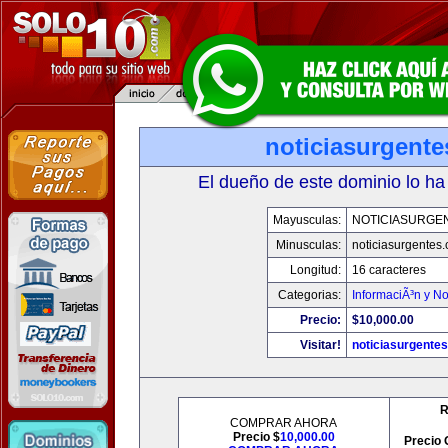
noticiasurgent
El dueño de este dominio lo ha
Mayusculas:
NOTICIASURGE
Minusculas:
noticiasurgentes
Longitud:
16 caracteres
Categorias:
InformaciÃ³n y No
Precio:
$10,000.00
Visitar!
noticiasurgente
R
COMPRAR AHORA
Precio $
10,000.00
Precio 