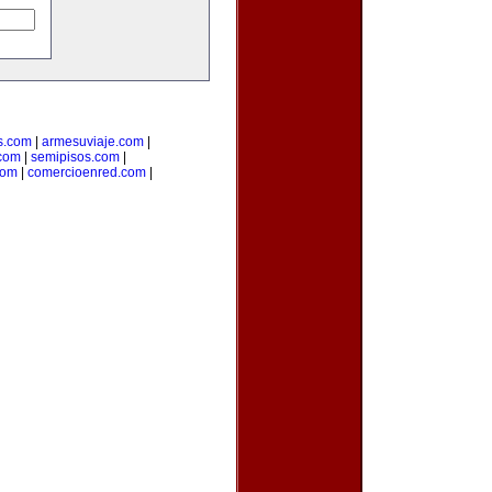
s.com
|
armesuviaje.com
|
.com
|
semipisos.com
|
com
|
comercioenred.com
|