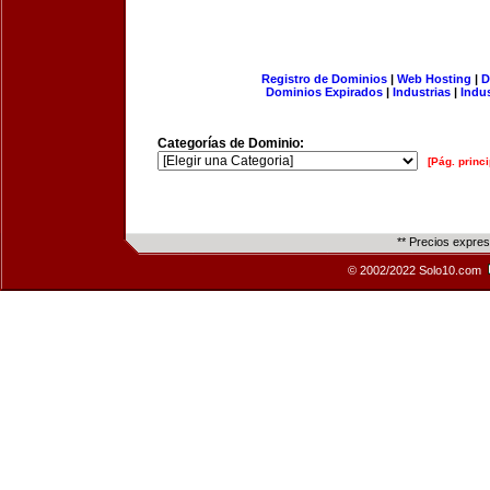
Registro de Dominios
|
Web Hosting
|
D
Dominios Expirados
|
Industrias
|
Indu
Categorías de Dominio:
[Pág. princi
** Precios expre
© 2002/2022 Solo10.com