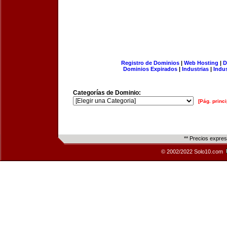
Registro de Dominios
|
Web Hosting
|
D
Dominios Expirados
|
Industrias
|
Indu
Categorías de Dominio:
[Pág. princi
** Precios expre
© 2002/2022 Solo10.com