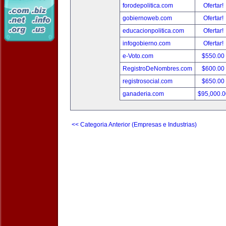
forodepolitica.com
Ofertar!
gobiernoweb.com
Ofertar!
educacionpolitica.com
Ofertar!
infogobierno.com
Ofertar!
e-Voto.com
$550.00
RegistroDeNombres.com
$600.00
registrosocial.com
$650.00
ganaderia.com
$95,000.
<< Categoria Anterior (Empresas e Industrias)